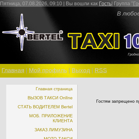
Пятница, 07.08.2026, 09:10 |
Вы вошли как
Гость
|
Группа
"
Го
В любое врем
Гродно
Главная
|
Мой профиль
|
Выход
|
RSS
Главная страница
ВЫЗОВ ТАКСИ OnlIne
Гостям запрещено пр
СТАТЬ ВОДИТЕЛЕМ Bertel
МОБ. ПРИЛОЖЕНИЕ
КЛИЕНТА
ЗАКАЗ ЛИМУЗИНА
МОТО-ТАКСИ