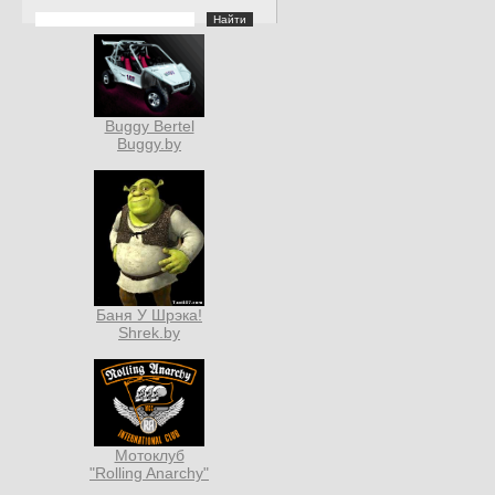
Buggy Bertel
Buggy.by
Баня У Шрэка!
Shrek.by
Мотоклуб
"Rolling Anarchy"