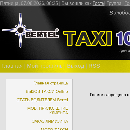
Пятница, 07.08.2026, 08:25 |
Вы вошли как
Гость
|
Группа
"
Го
В любое врем
Гродно
Главная
|
Мой профиль
|
Выход
|
RSS
Главная страница
ВЫЗОВ ТАКСИ OnlIne
Гостям запрещено пр
СТАТЬ ВОДИТЕЛЕМ Bertel
МОБ. ПРИЛОЖЕНИЕ
КЛИЕНТА
ЗАКАЗ ЛИМУЗИНА
МОТО-ТАКСИ