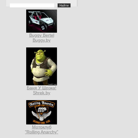
Buggy Bertel
Buggy.by
Баня У Шрэка!
Shrek.by
Мотоклуб
"Rolling Anarchy"