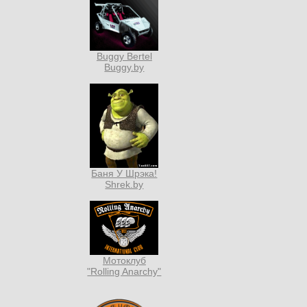
Buggy Bertel
Buggy.by
Баня У Шрэка!
Shrek.by
Мотоклуб
"Rolling Anarchy"