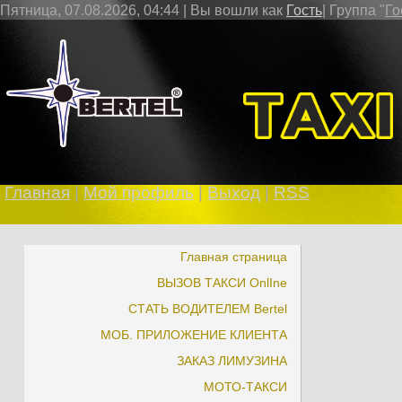
Пятница, 07.08.2026, 04:44 |
Вы вошли как
Гость
|
Группа
"
Го
В 
Главная
|
Мой профиль
|
Выход
|
RSS
Главная страница
ВЫЗОВ ТАКСИ OnlIne
СТАТЬ ВОДИТЕЛЕМ Bertel
МОБ. ПРИЛОЖЕНИЕ КЛИЕНТА
ЗАКАЗ ЛИМУЗИНА
МОТО-ТАКСИ