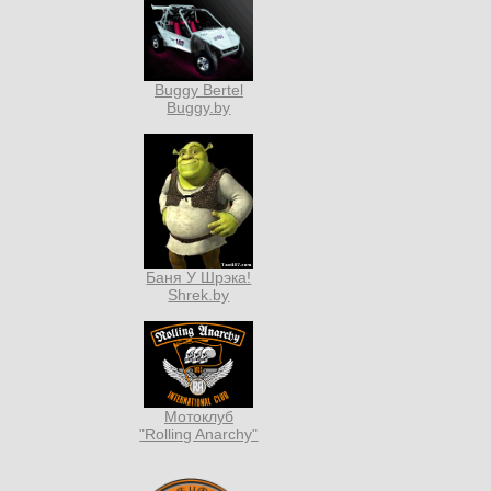
Buggy Bertel
Buggy.by
Баня У Шрэка!
Shrek.by
Мотоклуб
"Rolling Anarchy"