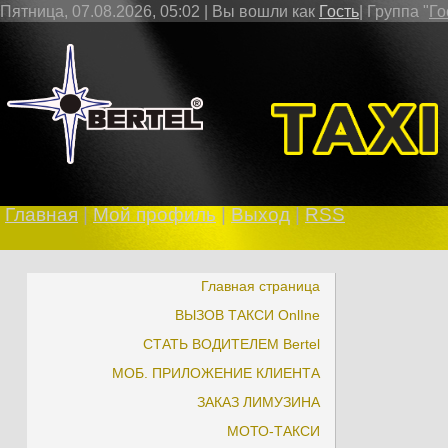
Пятница, 07.08.2026, 05:02 |
Вы вошли как
Гость
|
Группа
"
Го
В 
Главная
|
Мой профиль
|
Выход
|
RSS
Главная страница
ВЫЗОВ ТАКСИ OnlIne
СТАТЬ ВОДИТЕЛЕМ Bertel
МОБ. ПРИЛОЖЕНИЕ КЛИЕНТА
ЗАКАЗ ЛИМУЗИНА
МОТО-ТАКСИ