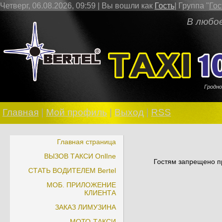
Четверг, 06.08.2026, 09:59 |
Вы вошли как
Гость
|
Группа
"
Гос
В любое врем
Гродно
Главная
|
Мой профиль
|
Выход
|
RSS
Главная страница
ВЫЗОВ ТАКСИ OnlIne
Гостям запрещено пр
СТАТЬ ВОДИТЕЛЕМ Bertel
МОБ. ПРИЛОЖЕНИЕ
КЛИЕНТА
ЗАКАЗ ЛИМУЗИНА
МОТО-ТАКСИ