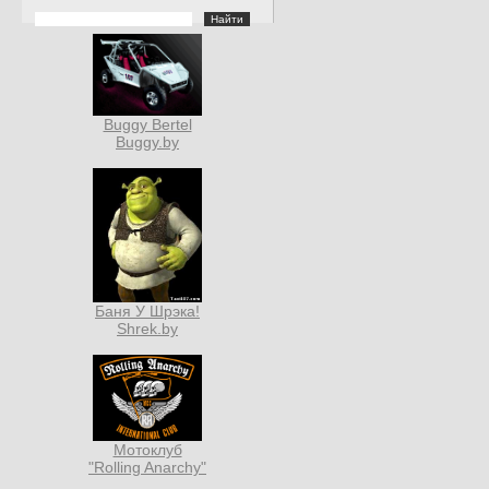
Buggy Bertel
Buggy.by
Баня У Шрэка!
Shrek.by
Мотоклуб
"Rolling Anarchy"