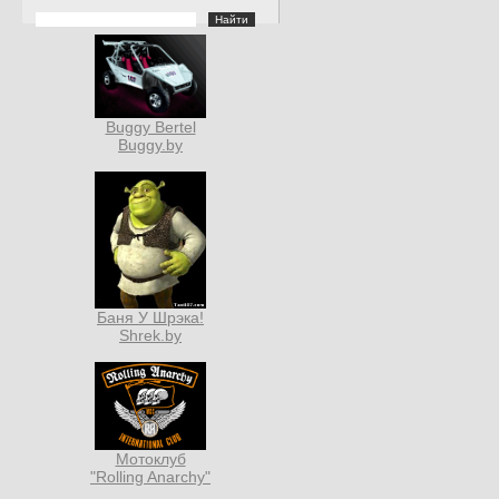
Buggy Bertel
Buggy.by
Баня У Шрэка!
Shrek.by
Мотоклуб
"Rolling Anarchy"