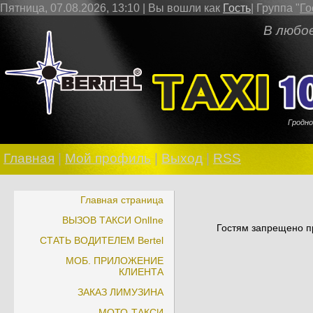
Пятница, 07.08.2026, 13:10 |
Вы вошли как
Гость
|
Группа
"
Го
В любое врем
Гродно
Главная
|
Мой профиль
|
Выход
|
RSS
Главная страница
ВЫЗОВ ТАКСИ OnlIne
Гостям запрещено пр
СТАТЬ ВОДИТЕЛЕМ Bertel
МОБ. ПРИЛОЖЕНИЕ
КЛИЕНТА
ЗАКАЗ ЛИМУЗИНА
МОТО-ТАКСИ