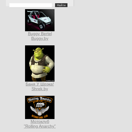
Buggy Bertel
Buggy.by
Баня У Шрэка!
Shrek.by
Мотоклуб
"Rolling Anarchy"