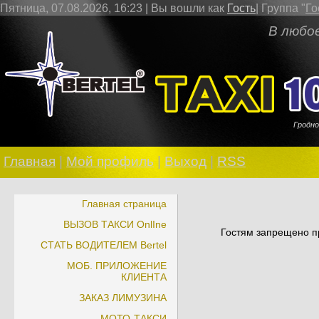
Пятница, 07.08.2026, 16:23 |
Вы вошли как
Гость
|
Группа
"
Го
В любое врем
Гродно
Главная
|
Мой профиль
|
Выход
|
RSS
Главная страница
ВЫЗОВ ТАКСИ OnlIne
Гостям запрещено пр
СТАТЬ ВОДИТЕЛЕМ Bertel
МОБ. ПРИЛОЖЕНИЕ
КЛИЕНТА
ЗАКАЗ ЛИМУЗИНА
МОТО-ТАКСИ