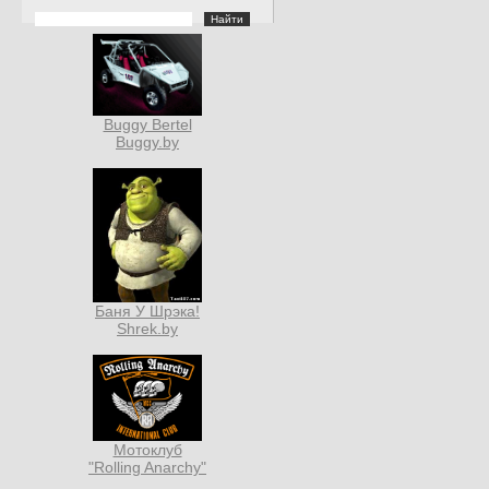
Buggy Bertel
Buggy.by
Баня У Шрэка!
Shrek.by
Мотоклуб
"Rolling Anarchy"