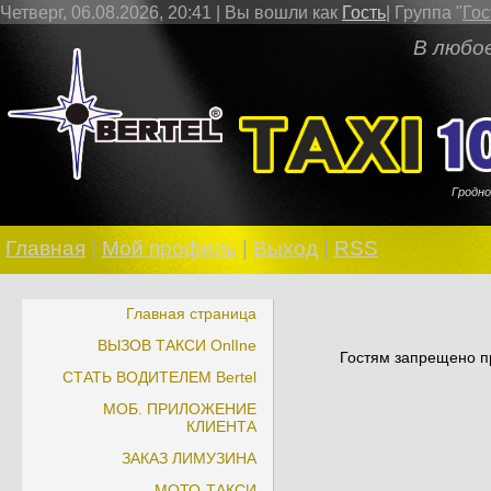
Четверг, 06.08.2026, 20:41 |
Вы вошли как
Гость
|
Группа
"
Гос
В любое врем
Гродно
Главная
|
Мой профиль
|
Выход
|
RSS
Главная страница
ВЫЗОВ ТАКСИ OnlIne
Гостям запрещено пр
СТАТЬ ВОДИТЕЛЕМ Bertel
МОБ. ПРИЛОЖЕНИЕ
КЛИЕНТА
ЗАКАЗ ЛИМУЗИНА
МОТО-ТАКСИ