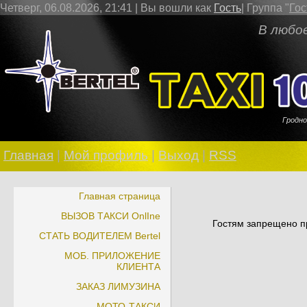
Четверг, 06.08.2026, 21:41 |
Вы вошли как
Гость
|
Группа
"
Гос
В любое врем
Гродно
Главная
|
Мой профиль
|
Выход
|
RSS
Главная страница
ВЫЗОВ ТАКСИ OnlIne
Гостям запрещено пр
СТАТЬ ВОДИТЕЛЕМ Bertel
МОБ. ПРИЛОЖЕНИЕ
КЛИЕНТА
ЗАКАЗ ЛИМУЗИНА
МОТО-ТАКСИ