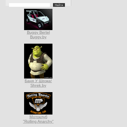
Buggy Bertel
Buggy.by
Баня У Шрэка!
Shrek.by
Мотоклуб
"Rolling Anarchy"