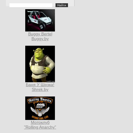
Buggy Bertel
Buggy.by
Баня У Шрэка!
Shrek.by
Мотоклуб
"Rolling Anarchy"