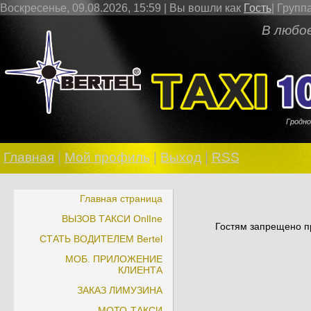
Воскресенье, 09.08.2026, 15:59 |
Вы вошли как
Гость
|
Групп
В любое врем
Гродно
Главная
|
Мой профиль
|
Выход
|
RSS
Главная страница
ВЫЗОВ ТАКСИ OnlIne
Гостям запрещено пр
СТАТЬ ВОДИТЕЛЕМ Bertel
МОБ. ПРИЛОЖЕНИЕ
КЛИЕНТА
ЗАКАЗ ЛИМУЗИНА
МОТО-ТАКСИ