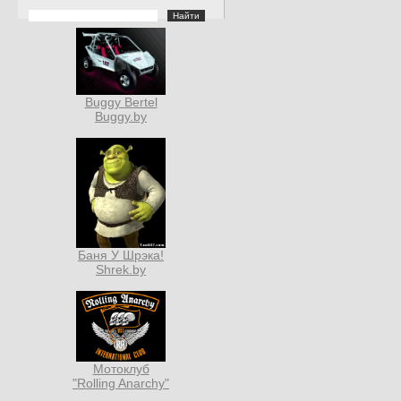
Buggy Bertel
Buggy.by
Баня У Шрэка!
Shrek.by
Мотоклуб
"Rolling Anarchy"