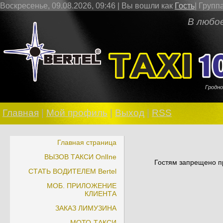
Воскресенье, 09.08.2026, 09:46 |
Вы вошли как
Гость
|
Групп
В любое врем
Гродно
Главная
|
Мой профиль
|
Выход
|
RSS
Главная страница
ВЫЗОВ ТАКСИ OnlIne
Гостям запрещено пр
СТАТЬ ВОДИТЕЛЕМ Bertel
МОБ. ПРИЛОЖЕНИЕ
КЛИЕНТА
ЗАКАЗ ЛИМУЗИНА
МОТО-ТАКСИ