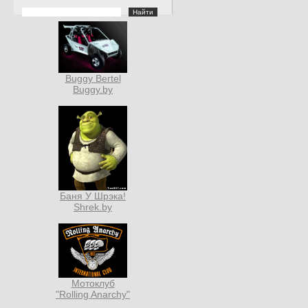
Buggy Bertel
Buggy.by
Баня У Шрэка!
Shrek.by
Мотоклуб
"Rolling Anarchy"