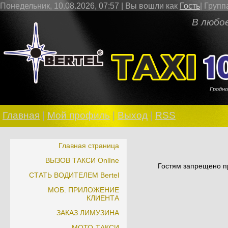
Понедельник, 10.08.2026, 07:57 |
Вы вошли как
Гость
|
Групп
В любое врем
Гродно
Главная
|
Мой профиль
|
Выход
|
RSS
Главная страница
ВЫЗОВ ТАКСИ OnlIne
Гостям запрещено пр
СТАТЬ ВОДИТЕЛЕМ Bertel
МОБ. ПРИЛОЖЕНИЕ
КЛИЕНТА
ЗАКАЗ ЛИМУЗИНА
МОТО-ТАКСИ