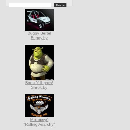
Buggy Bertel
Buggy.by
Баня У Шрэка!
Shrek.by
Мотоклуб
"Rolling Anarchy"