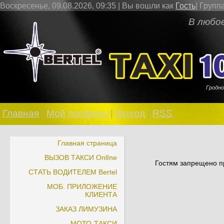
Воскресенье, 09.08.2026, 09:35 |
Вы вошли как
Гость
|
Групп
В любое врем
Гродно
Главная
|
Мой профиль
|
Выход
|
RSS
Главная страница
ВЫЗОВ ТАКСИ OnlIne
Гостям запрещено пр
СТАТЬ ВОДИТЕЛЕМ Bertel
МОБ. ПРИЛОЖЕНИЕ
КЛИЕНТА
ЗАКАЗ ЛИМУЗИНА
МОТО-ТАКСИ