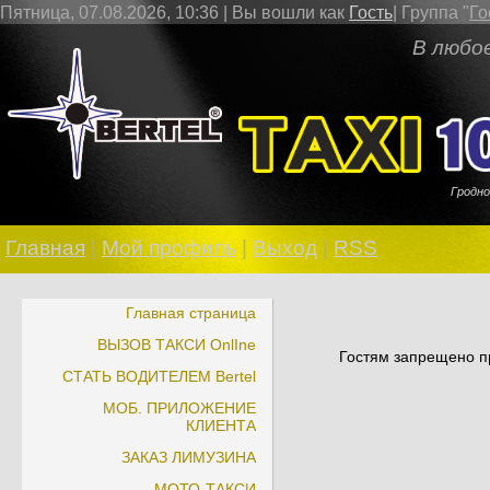
Пятница, 07.08.2026, 10:36 |
Вы вошли как
Гость
|
Группа
"
Го
В любое врем
Гродно
Главная
|
Мой профиль
|
Выход
|
RSS
Главная страница
ВЫЗОВ ТАКСИ OnlIne
Гостям запрещено пр
СТАТЬ ВОДИТЕЛЕМ Bertel
МОБ. ПРИЛОЖЕНИЕ
КЛИЕНТА
ЗАКАЗ ЛИМУЗИНА
МОТО-ТАКСИ