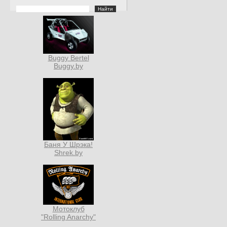
Buggy Bertel
Buggy.by
Баня У Шрэка!
Shrek.by
Мотоклуб
"Rolling Anarchy"