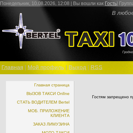
Понедельник, 10.08.2026, 12:08 |
Вы вошли как
Гость
|
Групп
В любое врем
Гродно
Главная
|
Мой профиль
|
Выход
|
RSS
Главная страница
ВЫЗОВ ТАКСИ OnlIne
Гостям запрещено пр
СТАТЬ ВОДИТЕЛЕМ Bertel
МОБ. ПРИЛОЖЕНИЕ
КЛИЕНТА
ЗАКАЗ ЛИМУЗИНА
МОТО-ТАКСИ