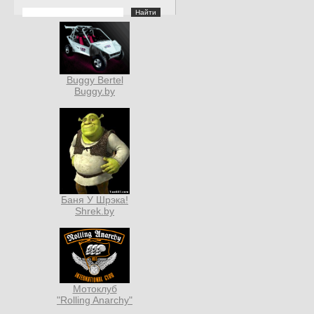
Buggy Bertel
Buggy.by
Баня У Шрэка!
Shrek.by
Мотоклуб
"Rolling Anarchy"